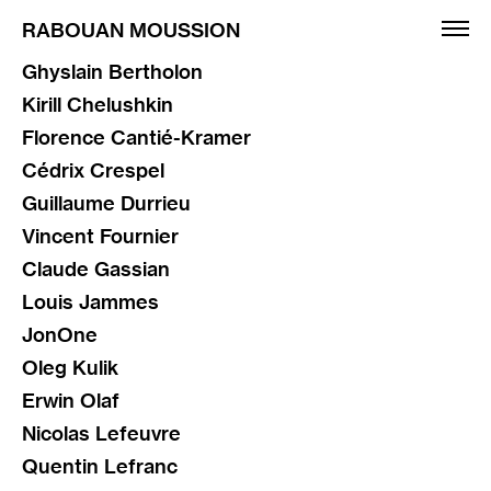
RABOUAN MOUSSION
Ghyslain Bertholon
Kirill Chelushkin
Expositions
Florence Cantié-Kramer
Artistes
Cédrix Crespel
Foires
Guillaume Durrieu
Éditions
Vincent Fournier
Claude Gassian
Informations
Louis Jammes
English
JonOne
Oleg Kulik
Erwin Olaf
Nicolas Lefeuvre
Quentin Lefranc