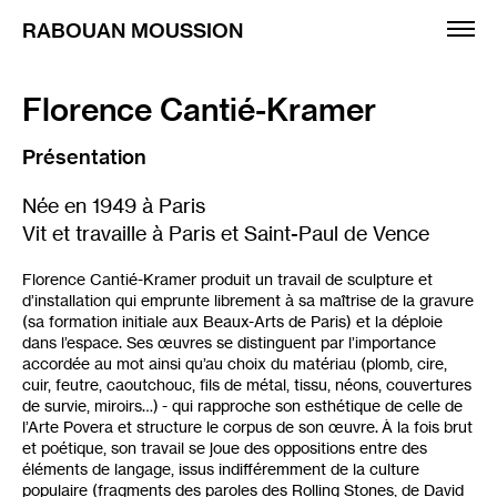
RABOUAN MOUSSION
Florence Cantié-Kramer
Expositions
Artistes
Présentation
Foires
Née en 1949 à Paris
Vit et travaille à Paris et Saint-Paul de Vence
Éditions
Informations
Florence Cantié-Kramer produit un travail de sculpture et
d’installation qui emprunte librement à sa maîtrise de la gravure
English
(sa formation initiale aux Beaux-Arts de Paris) et la déploie
dans l’espace. Ses œuvres se distinguent par l’importance
accordée au mot ainsi qu’au choix du matériau (plomb, cire,
cuir, feutre, caoutchouc, fils de métal, tissu, néons, couvertures
de survie, miroirs…) - qui rapproche son esthétique de celle de
l’Arte Povera et structure le corpus de son œuvre. À la fois brut
et poétique, son travail se joue des oppositions entre des
éléments de langage, issus indifféremment de la culture
populaire (fragments des paroles des Rolling Stones, de David